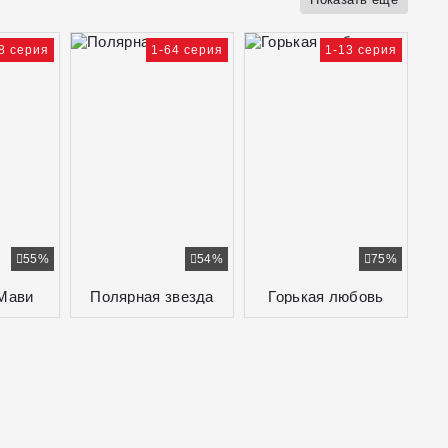
8 серия
1-64 серия
1-13 серия
55%
54%
75%
Мави
Полярная звезда
Горькая любовь