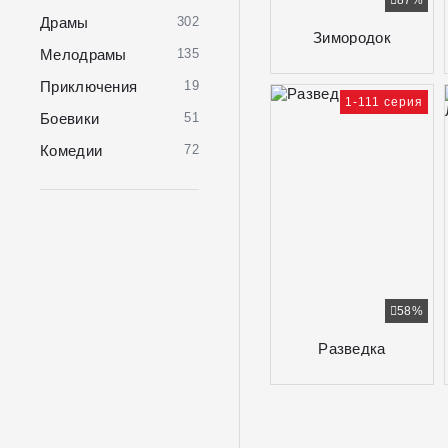
87%
Драмы
302
Зимородок
Мелодрамы
135
Приключения
19
1-111 серия
Боевики
51
Комедии
72
58%
Разведка