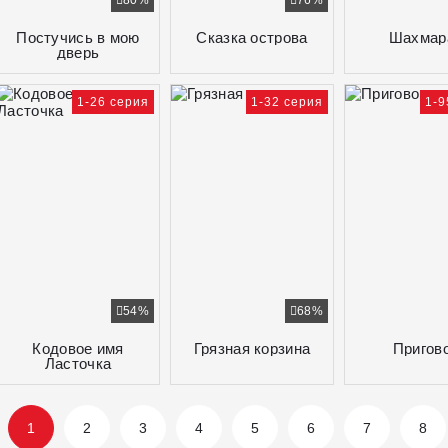
80%
76%
Постучись в мою
Сказка острова
Шахмар
дверь
1-26 серия
1-32 серия
1-9
54%
68%
Кодовое имя
Грязная корзина
Пригов
Ласточка
1
2
3
4
5
6
7
8