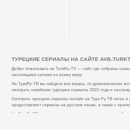
ТУРЕЦКИЕ СЕРИАЛЫ НА САЙТЕ AVB.TURK
Добро пожаловать на TurkRu.TV — сайт, где собраны самы
настоящими хитами по всему миру.
На ТуркРу-ТВ вы найдете все жанры, от драматических ис
смотреть новейшие турецкие сериалы 2023 года и наслаж
Смотреть турецкие сериалы онлайн на Турк Ру ТВ легко и 
предоставляет сериалы на русском языке, а также с ориг
На ТуркРу.ТВ доступны не только сериалы, но и подробны
выбор и погрузиться в мир турецких сериалов с полной уве
TurkRu TV — ваш надежный гид по миру турецких сериалов.