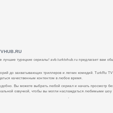
TVHUB.RU
е лучшие турецкие сериалы! avb.turktvhub.ru предлагает вам о
торий до захватывающих триллеров и легких комедий. TurkRu TV
даться качественным контентом в любое время.
удобно. Вы можете выбрать любой сериал и начать просмотр без
инальной озвучкой, чтобы вы могли наслаждаться любимыми шоу
е описания каждого из них, включая информацию о сюжете, акт
ренностью, что вы найдете то, что вам нравится.
 Откройте для себя увлекательные истории о любви, семье и др