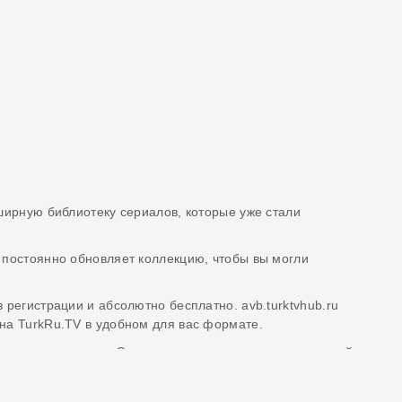
бширную библиотеку сериалов, которые уже стали
 постоянно обновляет коллекцию, чтобы вы могли
 регистрации и абсолютно бесплатно. avb.turktvhub.ru
 на TurkRu.TV в удобном для вас формате.
ерах и режиссерах. Это поможет вам сделать осознанный
ужбе на avb.turktvhub.ru. Спасибо, что выбираете