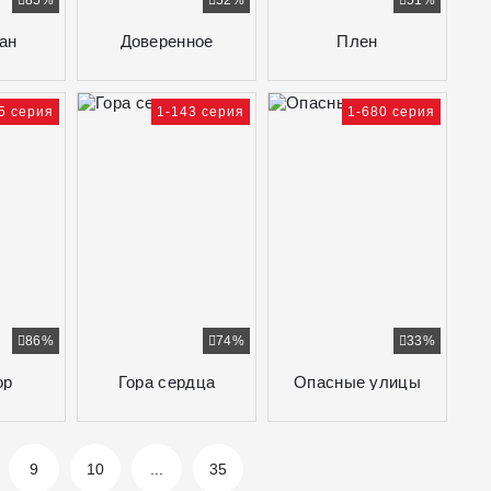
85%
52%
51%
ан
Доверенное
Плен
5 серия
1-143 серия
1-680 серия
86%
74%
33%
ор
Гора сердца
Опасные улицы
9
10
...
35